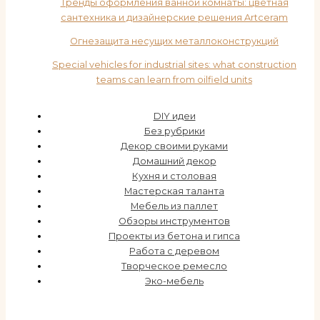
Тренды оформления ванной комнаты: цветная
сантехника и дизайнерские решения Artceram
Огнезащита несущих металлоконструкций
Special vehicles for industrial sites: what construction
teams can learn from oilfield units
DIY идеи
Без рубрики
Декор своими руками
Домашний декор
Кухня и столовая
Мастерская таланта
Мебель из паллет
Обзоры инструментов
Проекты из бетона и гипса
Работа с деревом
Творческое ремесло
Эко-мебель