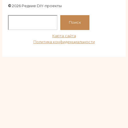
©
2026 Редкие DIY-проекты
По
Поиск
Карта сайта
Политика конфиденциальности