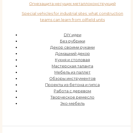
Огнезащита несущих металлоконструкций
Special vehicles for industrial sites: what construction
teams can learn from oilfield units
DIY идеи
Без рубрики
Декор своими руками
Домашний декор
Кухня и столовая
Мастерская таланта
Мебель из паллет
Обзоры инструментов
Проекты из бетона и гипса
Работа с деревом
Творческое ремесло
Эко-мебель