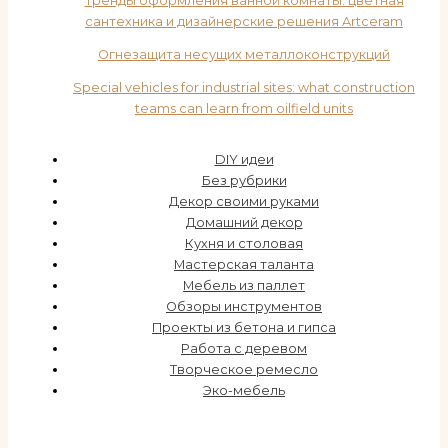
Тренды оформления ванной комнаты: цветная
сантехника и дизайнерские решения Artceram
Огнезащита несущих металлоконструкций
Special vehicles for industrial sites: what construction
teams can learn from oilfield units
DIY идеи
Без рубрики
Декор своими руками
Домашний декор
Кухня и столовая
Мастерская таланта
Мебель из паллет
Обзоры инструментов
Проекты из бетона и гипса
Работа с деревом
Творческое ремесло
Эко-мебель