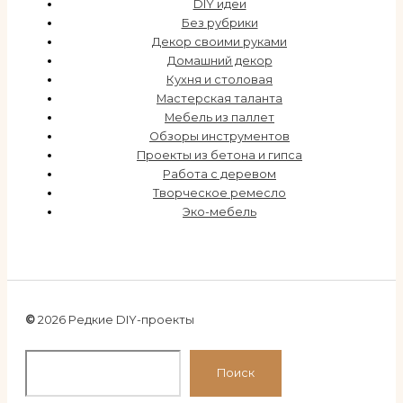
DIY идеи
Без рубрики
Декор своими руками
Домашний декор
Кухня и столовая
Мастерская таланта
Мебель из паллет
Обзоры инструментов
Проекты из бетона и гипса
Работа с деревом
Творческое ремесло
Эко-мебель
©
2026 Редкие DIY-проекты
По
Поиск