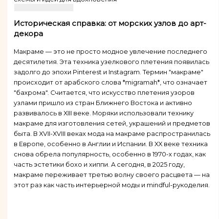
Историческая справка: от морских узлов до арт-
декора
Макраме — это не просто модное увлечение последнего
десятилетия. Эта техника узелкового плетения появилась
задолго до эпохи Pinterest и Instagram. Термин "макраме"
происходит от арабского слова *migramah*, что означает
"бахрома". Считается, что искусство плетения узоров
узлами пришло из стран Ближнего Востока и активно
развивалось в XIII веке. Моряки использовали технику
макраме для изготовления сетей, украшений и предметов
быта. В XVII-XVIII веках мода на макраме распространилась
в Европе, особенно в Англии и Испании. В XX веке техника
снова обрела популярность, особенно в 1970-х годах, как
часть эстетики бохо и хиппи. А сегодня, в 2025 году,
макраме переживает третью волну своего расцвета — на
этот раз как часть интерьерной моды и mindful-рукоделия.