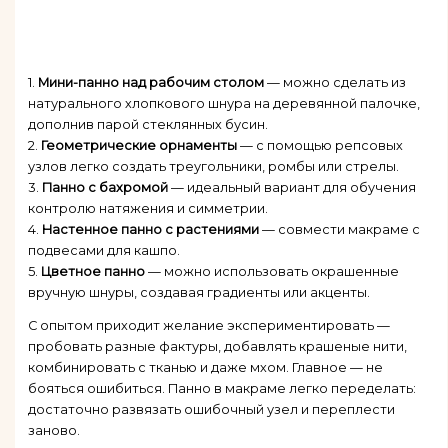
1.
Мини-панно над рабочим столом
— можно сделать из
натурального хлопкового шнура на деревянной палочке,
дополнив парой стеклянных бусин.
2.
Геометрические орнаменты
— с помощью репсовых
узлов легко создать треугольники, ромбы или стрелы.
3.
Панно с бахромой
— идеальный вариант для обучения
контролю натяжения и симметрии.
4.
Настенное панно с растениями
— совмести макраме с
подвесами для кашпо.
5.
Цветное панно
— можно использовать окрашенные
вручную шнуры, создавая градиенты или акценты.
С опытом приходит желание экспериментировать —
пробовать разные фактуры, добавлять крашеные нити,
комбинировать с тканью и даже мхом. Главное — не
бояться ошибиться. Панно в макраме легко переделать:
достаточно развязать ошибочный узел и переплести
заново.