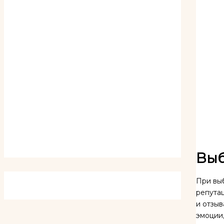
Выб
При выб
репута
и отзыв
эмоции