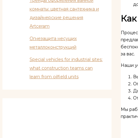
Тренды оформления ванной
д
комнаты: цветная сантехника и
Как
дизайнерские решения
Artceram
Процес
Огнезащита несущих
предлаг
беспоко
металлоконструкций
за вас.
Special vehicles for industrial sites:
Наши ус
what construction teams can
learn from oilfield units
Вы
Оп
Д
От
Мы раб
практич