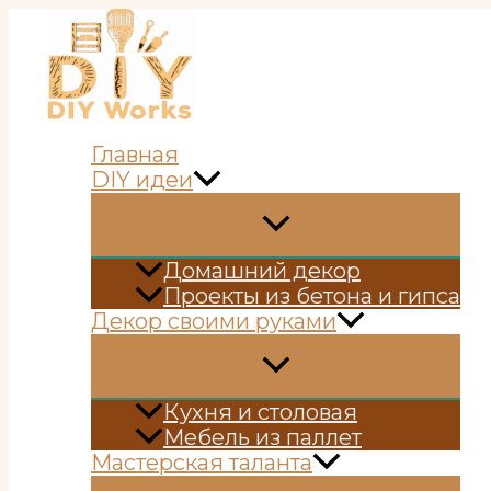
Перейти
к
содержимому
Главная
DIY идеи
Домашний декор
Проекты из бетона и гипса
Декор своими руками
Кухня и столовая
Мебель из паллет
Мастерская таланта