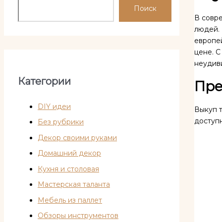
Поиск
В совр
людей.
европей
цене. С
неудив
Категории
Пре
DIY идеи
Выкуп т
доступн
Без рубрики
Декор своими руками
Домашний декор
Кухня и столовая
Мастерская таланта
Мебель из паллет
Обзоры инструментов