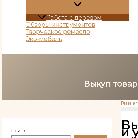
Работа с деревом
Обзоры инструментов
Творческое ремесло
Эко-мебель
Поиск
Выкуп товаро
Главная
Вы
и 
Поиск