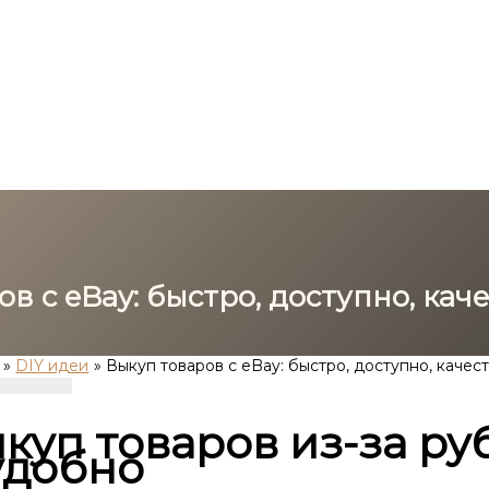
в с eBay: быстро, доступно, кач
DIY идеи
Выкуп товаров с eBay: быстро, доступно, качес
куп товаров из-за ру
удобно