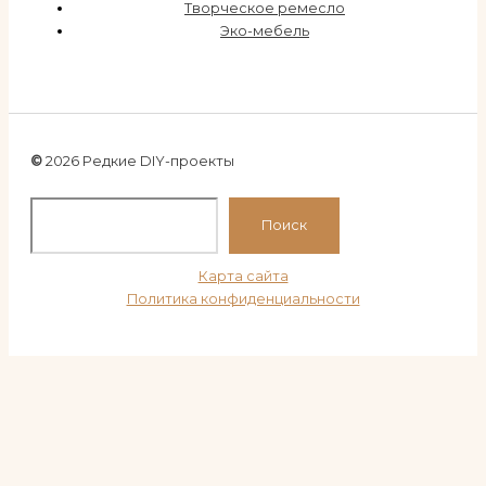
Творческое ремесло
Эко-мебель
©
2026 Редкие DIY-проекты
По
Поиск
Карта сайта
Политика конфиденциальности