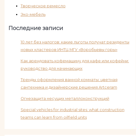
Творческое ремесло
Эко-мебель
Последние записи
10 лет без налогов: какие льготы получат резиденты
новых кластеров ИНТЦ МГУ «Воробьевы горы»
Как арендовать кофемашину для кафе или кофейни:
руководство для начинающих
Тренды оформления ванной комнаты: цветная
сантехника и дизайнерские решения Artceram
Огнезащита несущих металлоконструкций
Special vehicles for industrial sites: what construction
teams can learn from oilfield units