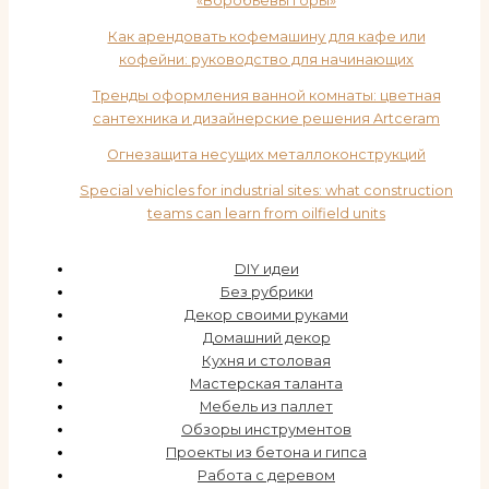
«Воробьевы горы»
Как арендовать кофемашину для кафе или
кофейни: руководство для начинающих
Тренды оформления ванной комнаты: цветная
сантехника и дизайнерские решения Artceram
Огнезащита несущих металлоконструкций
Special vehicles for industrial sites: what construction
teams can learn from oilfield units
DIY идеи
Без рубрики
Декор своими руками
Домашний декор
Кухня и столовая
Мастерская таланта
Мебель из паллет
Обзоры инструментов
Проекты из бетона и гипса
Работа с деревом