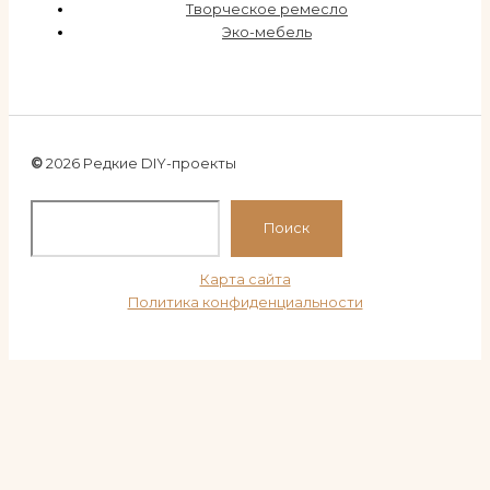
Творческое ремесло
Эко-мебель
©
2026 Редкие DIY-проекты
По
Поиск
Карта сайта
Политика конфиденциальности