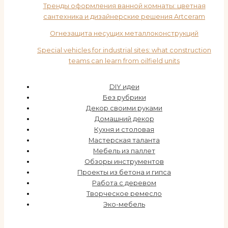
Тренды оформления ванной комнаты: цветная
сантехника и дизайнерские решения Artceram
Огнезащита несущих металлоконструкций
Special vehicles for industrial sites: what construction
teams can learn from oilfield units
DIY идеи
Без рубрики
Декор своими руками
Домашний декор
Кухня и столовая
Мастерская таланта
Мебель из паллет
Обзоры инструментов
Проекты из бетона и гипса
Работа с деревом
Творческое ремесло
Эко-мебель