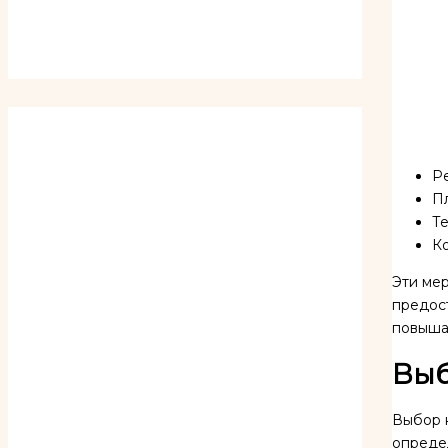
Р
Пл
Т
Ко
Эти мер
предос
повыша
Выб
Выбор 
опреде