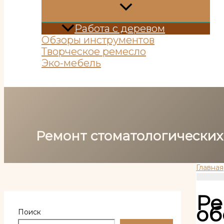
Работа с деревом
Обзоры инструментов
Творческое ремесло
Эко-мебель
Поиск
Ремонт стоматологических
Главная
Ре
об
Поиск