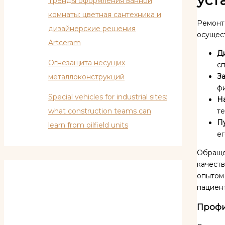
Тренды оформления ванной
комнаты: цветная сантехника и
Ремонт 
дизайнерские решения
осущест
Artceram
Д
Огнезащита несущих
с
З
металлоконструкций
фи
Special vehicles for industrial sites:
Н
what construction teams can
т
П
learn from oilfield units
ег
Обраще
качест
опытом
пациен
Профи