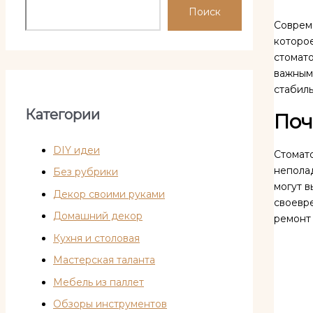
Поиск
Соврем
которое
стомат
важным
стабиль
Категории
Поч
DIY идеи
Стомато
неполад
Без рубрики
могут в
Декор своими руками
своевр
Домашний декор
ремонт 
Кухня и столовая
Мастерская таланта
Мебель из паллет
Обзоры инструментов