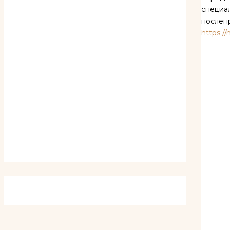
специа
послеп
https:/