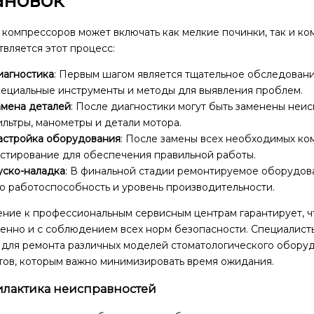
компрессоров может включать как мелкие починки, так и ко
вляется этот процесс:
иагностика
: Первым шагом является тщательное обследовани
пециальные инструменты и методы для выявления проблем.
амена деталей
: После диагностики могут быть заменены неи
льтры, манометры и детали мотора.
астройка оборудования
: После замены всех необходимых ко
естирование для обеспечения правильной работы.
уско-наладка
: В финальной стадии ремонтируемое оборудова
о работоспособность и уровень производительности.
ние к профессиональным сервисным центрам гарантирует, ч
венно и с соблюдением всех норм безопасности. Специалис
 для ремонта различных моделей стоматологического оборуд
тов, которым важно минимизировать время ожидания.
лактика неисправностей