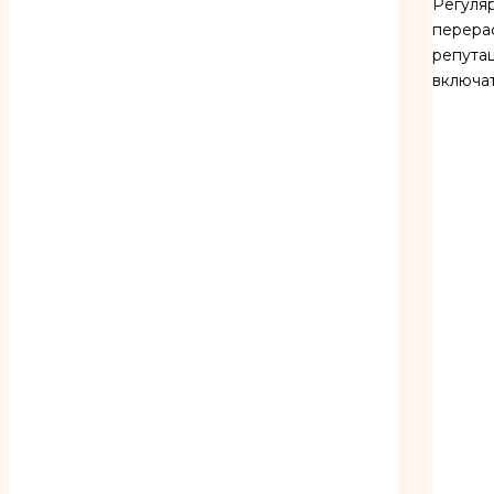
Регуля
перерас
репутац
включат