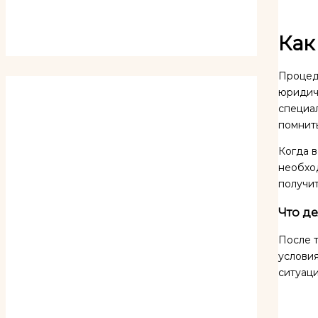
Как
Процед
юридич
специа
помнить
Когда в
необход
получи
Что де
После т
условия
ситуаци