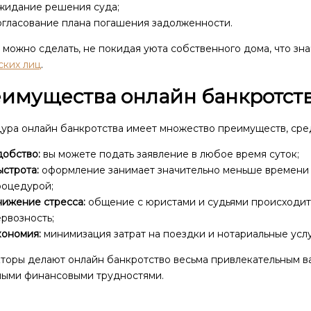
жидание решения суда;
огласование плана погашения задолженности.
 можно сделать, не покидая уюта собственного дома, что з
ских лиц
.
имущества онлайн банкротст
ура онлайн банкротства имеет множество преимуществ, сре
добство:
вы можете подать заявление в любое время суток;
строта:
оформление занимает значительно меньше времени
роцедурой;
нижение стресса:
общение с юристами и судьями происходит 
рвозность;
кономия:
минимизация затрат на поездки и нотариальные услу
торы делают онлайн банкротство весьма привлекательным вар
ными финансовыми трудностями.