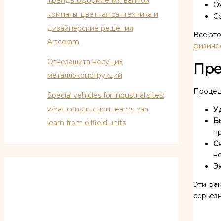
Тренды оформления ванной
О
комнаты: цветная сантехника и
С
дизайнерские решения
Всё это
Artceram
физиче
Огнезащита несущих
Пре
металлоконструкций
Процед
Special vehicles for industrial sites:
what construction teams can
У
Бы
learn from oilfield units
п
С
не
Э
Эти фак
серьез