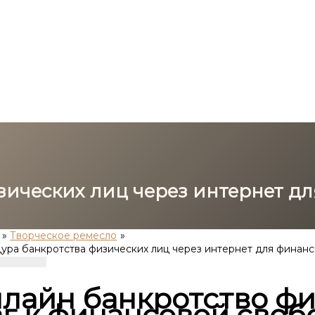
зических лиц через интернет д
Творческое ремесло
ура банкротства физических лиц через интернет для финан
лайн банкротство фи
г к финансовой своб