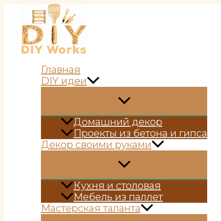
Перейти
к
содержимому
Главная
DIY идеи
Домашний декор
Проекты из бетона и гипса
Декор своими руками
Кухня и столовая
Мебель из паллет
Мастерская таланта