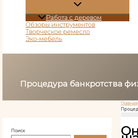
Работа с деревом
Обзоры инструментов
Творческое ремесло
Эко-мебель
Поиск
Процедура банкротства фи
Главная
Процед
Он
Поиск
ша