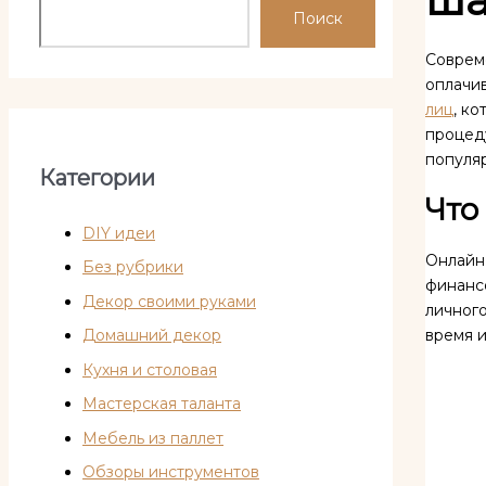
Поиск
Соврем
оплачи
лиц
, к
процеду
популя
Категории
Что
DIY идеи
Онлайн
Без рубрики
финансо
Декор своими руками
личного
время и
Домашний декор
Кухня и столовая
Мастерская таланта
Мебель из паллет
Обзоры инструментов