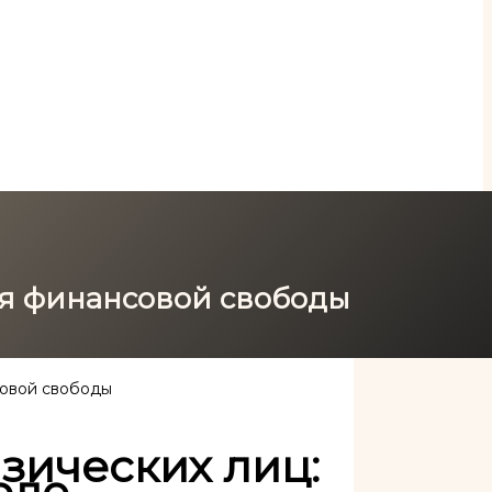
ля финансовой свободы
совой свободы
зических лиц:
оде