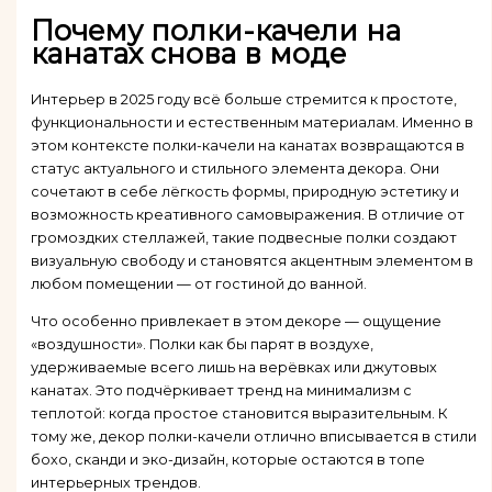
Почему полки-качели на
канатах снова в моде
Интерьер в 2025 году всё больше стремится к простоте,
функциональности и естественным материалам. Именно в
этом контексте полки-качели на канатах возвращаются в
статус актуального и стильного элемента декора. Они
сочетают в себе лёгкость формы, природную эстетику и
возможность креативного самовыражения. В отличие от
громоздких стеллажей, такие подвесные полки создают
визуальную свободу и становятся акцентным элементом в
любом помещении — от гостиной до ванной.
Что особенно привлекает в этом декоре — ощущение
«воздушности». Полки как бы парят в воздухе,
удерживаемые всего лишь на верёвках или джутовых
канатах. Это подчёркивает тренд на минимализм с
теплотой: когда простое становится выразительным. К
тому же, декор полки-качели отлично вписывается в стили
бохо, сканди и эко-дизайн, которые остаются в топе
интерьерных трендов.