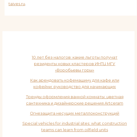
taives.ru
.
10 лет без налогов: какие льготы получат
резиденты новых кластеров ИНТЦ МГУ
«Воробьевы горы»
Как арендовать кофемашину для кафе или
кофейни: руководство для начинающих
Тренды оформления ванной комнаты: цветная
сантехника и дизайнерские решения Artceram
Огнезащита несущих металлоконструкций
Special vehicles for industrial sites: what construction
teams can learn from oilfield units