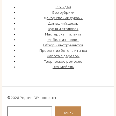
DIY идеи
Без рубрики
Декор своими руками
Домашний декор
Кухня и столовая
Мастерская таланта
Мебель из паллет
Обзоры инструментов
Проекты из бетона и гипса
Работа с деревом
Творческое ремесло
Эко-мебель
©
2026 Редкие DIY-проекты
По
Поиск