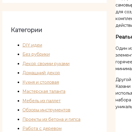
самовыр
для соз
комплек
действи
Категории
Реаль
DIY идеи
Один из
Без рубрики
элемент
горяче
Декор своими руками
минимал
Домашний декор
Другой
Кухня и столовая
Казани
Мастерская таланта
использ
набора 
Мебель из паллет
уникаль
Обзоры инструментов
Проекты из бетона и гипса
Работа с деревом