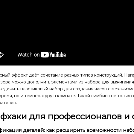
сный эффект даёт сочетание разных типов конструкций. Нап
зера можно дополнить элементами из набора для выжигания 
единить пластиковый набор для создания часов с механизмо
время, но и температуру в комнате. Такой симбиоз не только
кателен.
фхаки для профессионалов и 
икация деталей: как расширить возможности наб