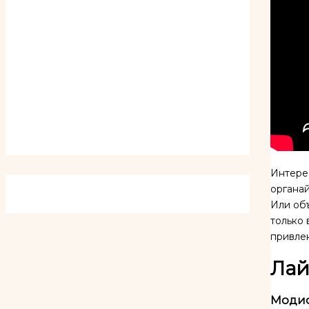
Интере
органай
Или объ
только 
привле
Лай
Модиф