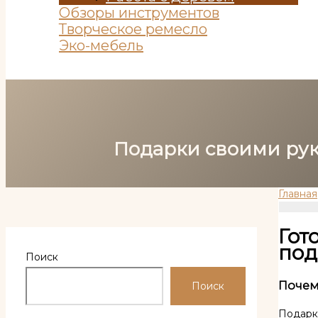
Обзоры инструментов
Творческое ремесло
Эко-мебель
Поиск
Подарки своими рук
Главная
Гот
под
Поиск
Почем
Поиск
Подарк