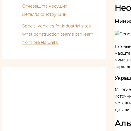
Нео
Огнезащита несущих
металлоконструкций
Миниа
Special vehicles for industrial sites:
what construction teams can learn
from oilfield units
Готовые
масшта
миниат
зеркало
Украш
Многие
источни
металли
детали 
Аль