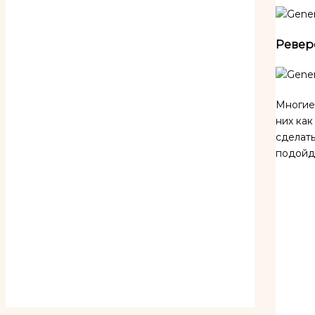
Реверс
Многие
них как
сделать
подойд