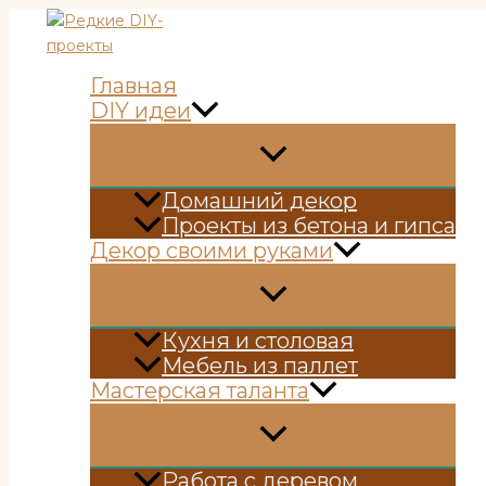
Перейти
к
содержимому
Главная
DIY идеи
Домашний декор
Проекты из бетона и гипса
Декор своими руками
Кухня и столовая
Мебель из паллет
Мастерская таланта
Работа с деревом