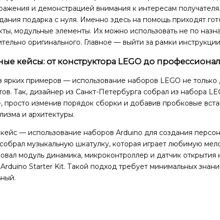
ажения и демонстрацией внимания к интересам получателя. 
дания подарка с нуля. Именно здесь на помощь приходят гот
ты, модульные элементы. Их можно использовать не по назна
тельно оригинального. Главное — выйти за рамки инструкции
ные кейсы: от конструктора LEGO до профессиона
 ярких примеров — использование наборов LEGO не только д
ов. Так, дизайнер из Санкт-Петербурга собрал из набора LE
е, просто изменив порядок сборки и добавив пробковые вст
изма и архитектуры.
 кейс — использование наборов Arduino для создания персо
 собрал музыкальную шкатулку, которая играет любимую мел
овал модуль динамика, микроконтроллер и датчик открытия 
Arduino Starter Kit. Такой подход требует минимальных знан
ный.