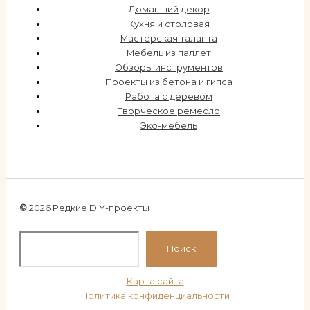
Домашний декор
Кухня и столовая
Мастерская таланта
Мебель из паллет
Обзоры инструментов
Проекты из бетона и гипса
Работа с деревом
Творческое ремесло
Эко-мебель
©
2026 Редкие DIY-проекты
По
Поиск
Карта сайта
Политика конфиденциальности