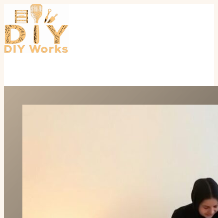
Перейти
к
содержимому