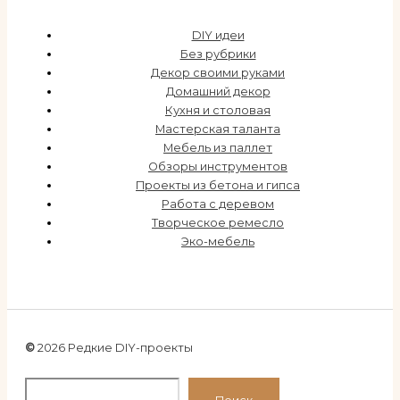
DIY идеи
Без рубрики
Декор своими руками
Домашний декор
Кухня и столовая
Мастерская таланта
Мебель из паллет
Обзоры инструментов
Проекты из бетона и гипса
Работа с деревом
Творческое ремесло
Эко-мебель
©
2026 Редкие DIY-проекты
По