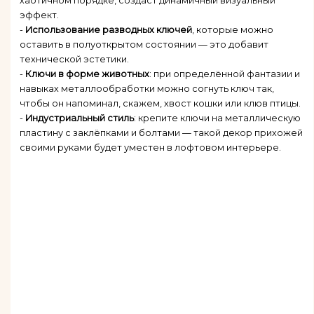
хаотичном порядке, создаст динамичный визуальный
эффект.
-
Использование разводных ключей
, которые можно
оставить в полуоткрытом состоянии — это добавит
технической эстетики.
-
Ключи в форме животных
: при определённой фантазии и
навыках металлообработки можно согнуть ключ так,
чтобы он напоминал, скажем, хвост кошки или клюв птицы.
-
Индустриальный стиль
: крепите ключи на металлическую
пластину с заклёпками и болтами — такой декор прихожей
своими руками будет уместен в лофтовом интерьере.