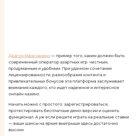
Драгон Мани казино
— пример того, каким должен быть
современный оператор азартных игр: честным,
продуманным и удобным. При удачном сочетании
лицензированности, разнообразия контента и
привлекательных бонусов эта платформа заслуживает
внимания каждого, кто ищет надежное и интересное
онлайн-казино.
Начать можно с простого: зарегистрироваться,
протестировать бесплатные демо-версии и оценить
функционал. А уж если решите играть на реальные ставки
— ваши шансы на яркие выигрыши здесь достаточно
высоки.