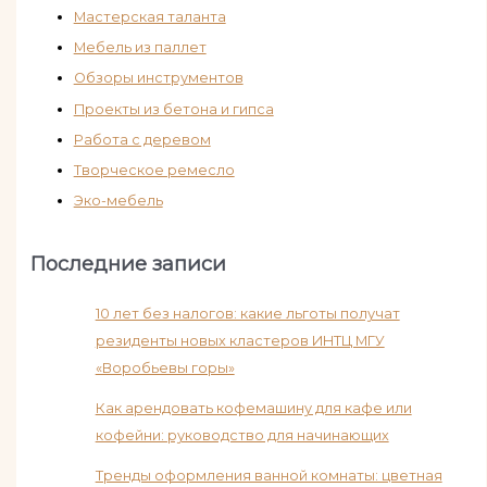
Мастерская таланта
Мебель из паллет
Обзоры инструментов
Проекты из бетона и гипса
Работа с деревом
Творческое ремесло
Эко-мебель
Последние записи
10 лет без налогов: какие льготы получат
резиденты новых кластеров ИНТЦ МГУ
«Воробьевы горы»
Как арендовать кофемашину для кафе или
кофейни: руководство для начинающих
Тренды оформления ванной комнаты: цветная