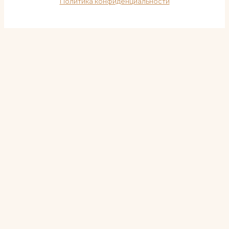
Политика конфиденциальности