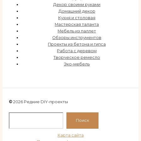
Декор своими руками
Домашний декор
Кухня и столовая
Мастерская таланта
Мебель из паллет
Обзоры инструментов
Проекты из бетона и гипса
Работа с деревом
Творческое ремесло
Эко-мебель
©
2026 Редкие DIY-проекты
По
Поиск
Карта сайта