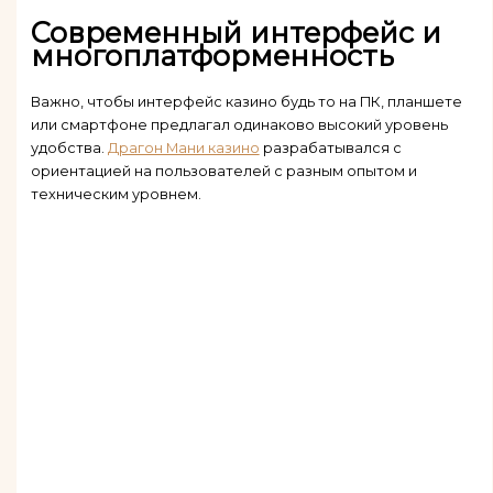
Современный интерфейс и
многоплатформенность
Важно, чтобы интерфейс казино будь то на ПК, планшете
или смартфоне предлагал одинаково высокий уровень
удобства.
Драгон Мани казино
разрабатывался с
ориентацией на пользователей с разным опытом и
техническим уровнем.