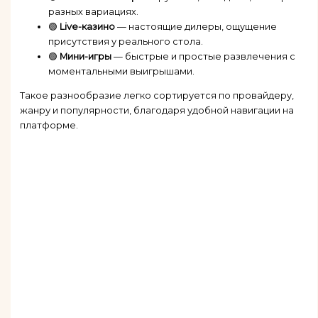
разных вариациях.
🟢
Live-казино
— настоящие дилеры, ощущение
присутствия у реального стола.
🟢
Мини-игры
— быстрые и простые развлечения с
моментальными выигрышами.
Такое разнообразие легко сортируется по провайдеру,
жанру и популярности, благодаря удобной навигации на
платформе.