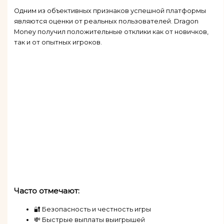
Одним из объективных признаков успешной платформы
являются оценки от реальных пользователей. Dragon
Money получил положительные отклики как от новичков,
так и от опытных игроков.
Часто отмечают:
🔐 Безопасность и честность игры
💸 Быстрые выплаты выигрышей