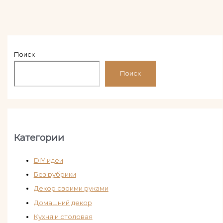
Поиск
Поиск
Категории
DIY идеи
Без рубрики
Декор своими руками
Домашний декор
Кухня и столовая