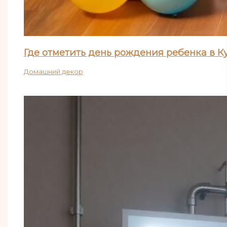
Где отметить день рождения ребенка в К
Домашний декор