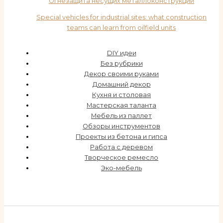
Огнезащита несущих металлоконструкций
Special vehicles for industrial sites: what construction
teams can learn from oilfield units
DIY идеи
Без рубрики
Декор своими руками
Домашний декор
Кухня и столовая
Мастерская таланта
Мебель из паллет
Обзоры инструментов
Проекты из бетона и гипса
Работа с деревом
Творческое ремесло
Эко-мебель