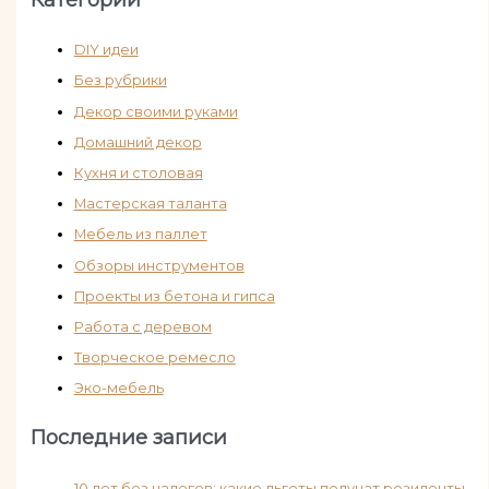
DIY идеи
Без рубрики
Декор своими руками
Домашний декор
Кухня и столовая
Мастерская таланта
Мебель из паллет
Обзоры инструментов
Проекты из бетона и гипса
Работа с деревом
Творческое ремесло
Эко-мебель
Последние записи
10 лет без налогов: какие льготы получат резиденты