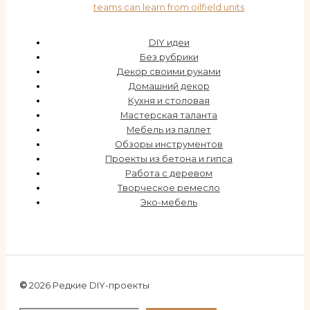
teams can learn from oilfield units
DIY идеи
Без рубрики
Декор своими руками
Домашний декор
Кухня и столовая
Мастерская таланта
Мебель из паллет
Обзоры инструментов
Проекты из бетона и гипса
Работа с деревом
Творческое ремесло
Эко-мебель
©
2026 Редкие DIY-проекты