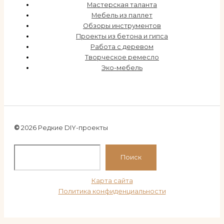
Мастерская таланта
Мебель из паллет
Обзоры инструментов
Проекты из бетона и гипса
Работа с деревом
Творческое ремесло
Эко-мебель
©
2026 Редкие DIY-проекты
По
Поиск
Карта сайта
Политика конфиденциальности