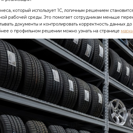
неса, который использует 1С, логичным решением становитс
ной рабочей среды. Это помогает сотрудникам меньше пере
тывать документы и контролировать корректность данных до
нее о профильном решении можно узнать на странице
марк