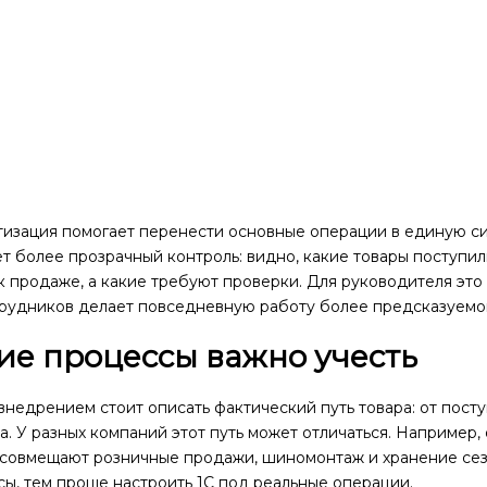
изация помогает перенести основные операции в единую сис
т более прозрачный контроль: видно, какие товары поступил
к продаже, а какие требуют проверки. Для руководителя это 
трудников делает повседневную работу более предсказуемо
ие процессы важно учесть
недрением стоит описать фактический путь товара: от посту
а. У разных компаний этот путь может отличаться. Например
 совмещают розничные продажи, шиномонтаж и хранение сез
ы, тем проще настроить 1С под реальные операции.