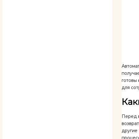
Автомат
получае
готовы 
для со
Как
Перед в
возврат
другие
процесс