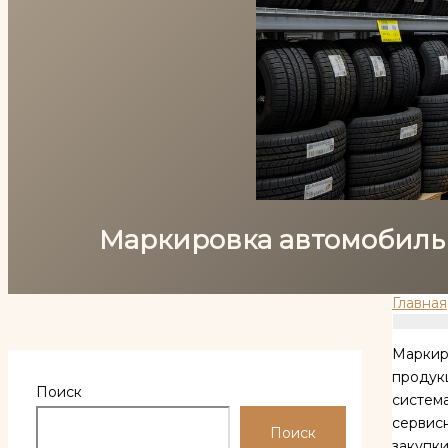
Маркировка автомобильн
Главная
Маркир
продукц
Поиск
система
сервисн
Поиск
закупки