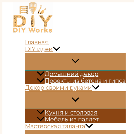
Перейти
к
содержимому
Главная
DIY идеи
Домашний декор
Проекты из бетона и гипса
Декор своими руками
Кухня и столовая
Мебель из паллет
Мастерская таланта