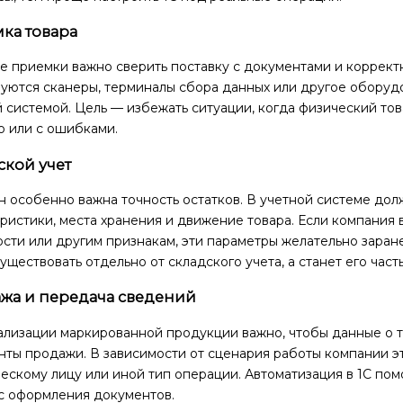
ка товара
е приемки важно сверить поставку с документами и коррект
уются сканеры, терминалы сбора данных или другое оборудо
 системой. Цель — избежать ситуации, когда физический то
о или с ошибками.
ской учет
 особенно важна точность остатков. В учетной системе дол
ристики, места хранения и движение товара. Если компания в
сти или другим признакам, эти параметры желательно заране
уществовать отдельно от складского учета, а станет его част
жа и передача сведений
ализации маркированной продукции важно, чтобы данные о т
ты продажи. В зависимости от сценария работы компании эт
скому лицу или иной тип операции. Автоматизация в 1С пом
с оформления документов.