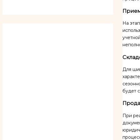
Прием
На этап
использ
учетной
неполн
Склад
Для шин
характе
сезонно
будет с
Прода
При ре
докумен
юридиче
процес