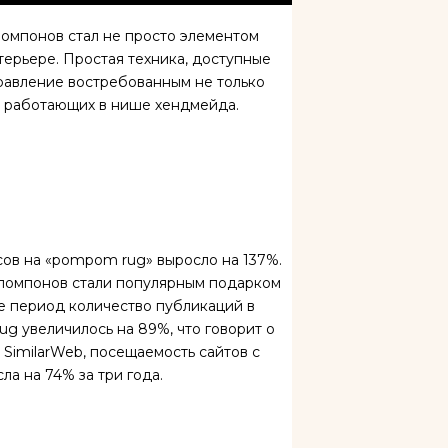
помпонов стал не просто элементом
терьере. Простая техника, доступные
правление востребованным не только
й, работающих в нише хендмейда.
сов на «pompom rug» выросло на 137%.
з помпонов стали популярным подарком
же период количество публикаций в
g увеличилось на 89%, что говорит о
SimilarWeb, посещаемость сайтов с
а на 74% за три года.