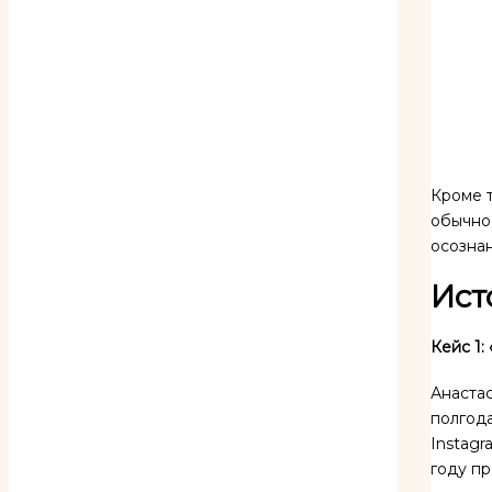
Кроме т
обычно
осозна
Ист
Кейс 1
Анастас
полгода
Instagr
году пр