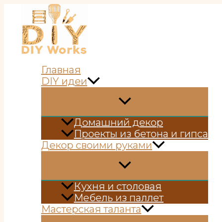
Перейти
к
содержимому
Главная
DIY идеи
Домашний декор
Проекты из бетона и гипса
Декор своими руками
Кухня и столовая
Мебель из паллет
Мастерская таланта