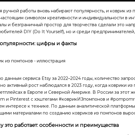
 ручной работы вновь набирают популярность, и коврик из 
 настоящим символом креативности и индивидуальности в ин
алы и безграничный простор для творчества сделали это на
юбителей DIY (Do It Yourself), но и среди предпринимателе
популярности: цифры и факты
о данным сервиса Etsy за 2022–2024 годы, количество запро
но активный рост наблюдался в 2023 году, когда коврики и
етплейсах в Европе и Северной Америке. В России за этот 
am и Pinterest с хэштегами #коврикИЗпомпонов и #pompomru
м интересе к технике. По данным аналитической платформы 
щими материалами по созданию ковриков из помпонов выросл
у это работает: особенности и преимущества