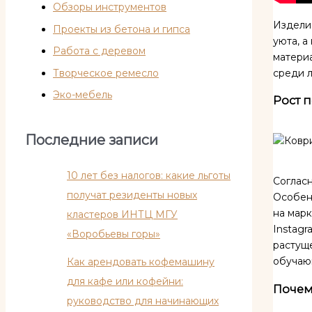
Обзоры инструментов
Изделия
Проекты из бетона и гипса
уюта, а
Работа с деревом
матери
Творческое ремесло
среди л
Эко-мебель
Рост 
Последние записи
10 лет без налогов: какие льготы
Согласн
получат резиденты новых
Особен
на марк
кластеров ИНТЦ МГУ
Instagr
«Воробьевы горы»
растуще
обучаю
Как арендовать кофемашину
для кафе или кофейни:
Почем
руководство для начинающих