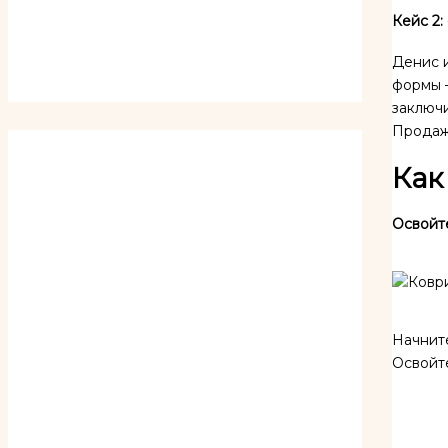
Кейс 2:
Денис и
формы —
заключ
Продажи
Как
Освойт
Начнит
Освойте