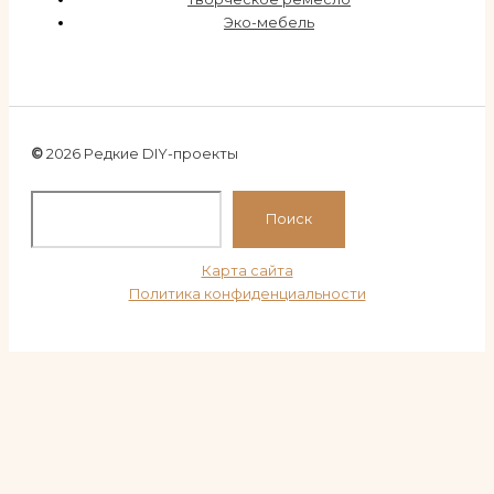
Эко-мебель
©
2026 Редкие DIY-проекты
По
Поиск
Карта сайта
Политика конфиденциальности