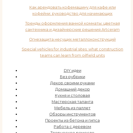
Как арендовать кофемашину для кафе или
кофейни: руководство для начинающих
Тренды оформления ванной комнаты: цветная
сантехника и дизайнерские решения Artceram
Огнезащита несущих металлоконструкций
Special vehicles for industrial sites: what construction
teams can learn from oilfield units
DIY идеи
Без рубрики
Декор своими руками
Домашний декор
Кухня и столовая
Мастерская таланта
Мебель из паллет
Обзоры инструментов
Проекты из бетона и гипса
Работа с деревом
Творческое ремесло