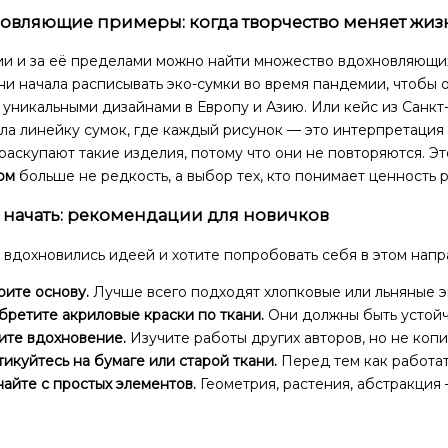
овляющие примеры: когда творчество меняет жиз
ии и за её пределами можно найти множество вдохновляющи
ни начала расписывать эко-сумки во время пандемии, чтобы 
 уникальными дизайнами в Европу и Азию. Или кейс из Санк
ла линейку сумок, где каждый рисунок — это интерпретация
раскупают такие изделия, потому что они не повторяются. Эт
ом
больше не редкость, а выбор тех, кто понимает ценность р
о начать: рекомендации для новичков
 вдохновились идеей и хотите попробовать себя в этом напра
ите основу.
Лучше всего подходят хлопковые или льняные эк
ретите акриловые краски по ткани.
Они должны быть устойч
ите вдохновение.
Изучите работы других авторов, но не копи
икуйтесь на бумаге или старой ткани.
Перед тем как работать
айте с простых элементов.
Геометрия, растения, абстракция 