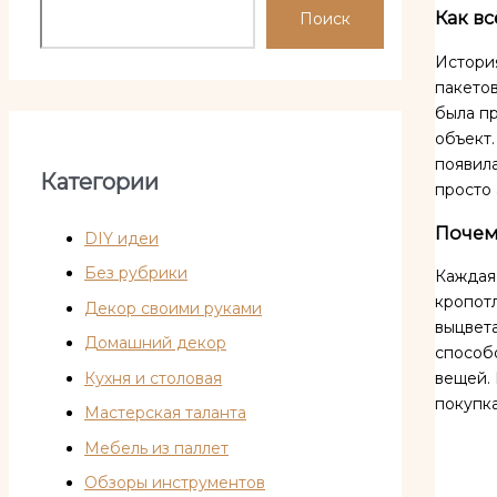
Как в
Поиск
История
пакетов
была пр
объект.
появил
Категории
просто 
Почем
DIY идеи
Без рубрики
Кажда
кропотл
Декор своими руками
выцвета
Домашний декор
способо
Кухня и столовая
вещей.
покупка
Мастерская таланта
Мебель из паллет
Обзоры инструментов