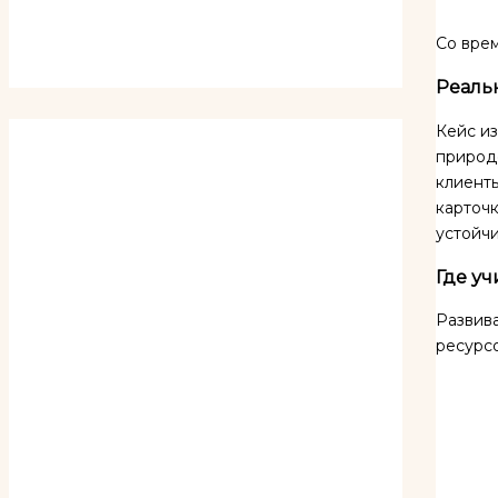
Со врем
Реальн
Кейс из
природо
клиент
карточк
устойчи
Где уч
Развива
ресурсо