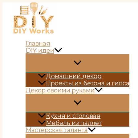
Перейти
к
содержимому
Главная
DIY идеи
Домашний декор
Проекты из бетона и гипса
Декор своими руками
Кухня и столовая
Мебель из паллет
Мастерская таланта