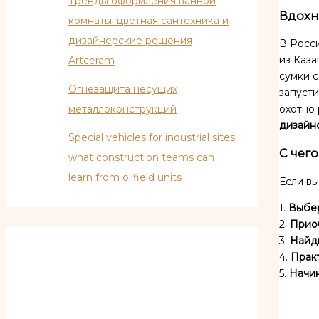
Тренды оформления ванной
Вдохн
комнаты: цветная сантехника и
дизайнерские решения
В Росс
из Каза
Artceram
сумки с
Огнезащита несущих
запусти
металлоконструкций
охотно 
дизайн
Special vehicles for industrial sites:
С чег
what construction teams can
learn from oilfield units
Если вы
1.
Выбер
2.
Приоб
3.
Найд
4.
Практ
5.
Начин