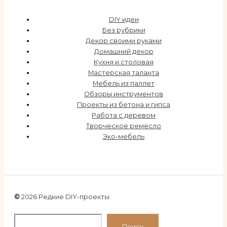
DIY идеи
Без рубрики
Декор своими руками
Домашний декор
Кухня и столовая
Мастерская таланта
Мебель из паллет
Обзоры инструментов
Проекты из бетона и гипса
Работа с деревом
Творческое ремесло
Эко-мебель
©
2026 Редкие DIY-проекты
По
Поиск