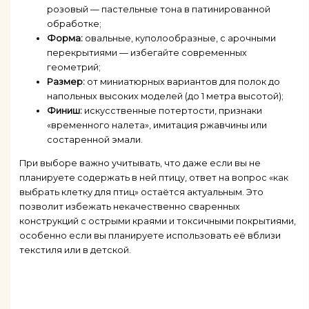
розовый — пастельные тона в патинированной
обработке;
Форма:
овальные, куполообразные, с арочными
перекрытиями — избегайте современных
геометрий;
Размер:
от миниатюрных вариантов для полок до
напольных высоких моделей (до 1 метра высотой);
Финиш:
искусственные потертости, признаки
«временного налета», имитация ржавчины или
состаренной эмали.
При выборе важно учитывать, что даже если вы не
планируете содержать в ней птицу, ответ на вопрос «как
выбрать клетку для птиц» остаётся актуальным. Это
позволит избежать некачественно сваренных
конструкций с острыми краями и токсичными покрытиями,
особенно если вы планируете использовать её вблизи
текстиля или в детской.