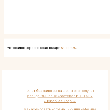
Автосалон topcar в краснодаре
sk-cars.ru
.
10 лет без налогов: какие льготы получат
резиденты новых кластеров ИНТЦ МГУ
«Воробьевы горы»
Как арендовать кофемашину для кафе или