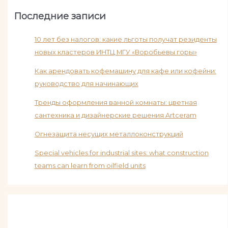
Последние записи
10 лет без налогов: какие льготы получат резиденты
новых кластеров ИНТЦ МГУ «Воробьевы горы»
Как арендовать кофемашину для кафе или кофейни:
руководство для начинающих
Тренды оформления ванной комнаты: цветная
сантехника и дизайнерские решения Artceram
Огнезащита несущих металлоконструкций
Special vehicles for industrial sites: what construction
teams can learn from oilfield units