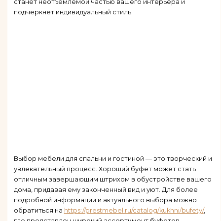
станет неотъемлемой частью вашего интерьера и
подчеркнет индивидуальный стиль.
Выбор мебели для спальни и гостиной — это творческий и
увлекательный процесс. Хороший буфет может стать
отличным завершающим штрихом в обустройстве вашего
дома, придавая ему законченный вид и уют. Для более
подробной информации и актуального выбора можно
обратиться на
https://prestmebel.ru/catalog/kukhni/bufety/
,
где представлен широкий ассортимент буфетов,