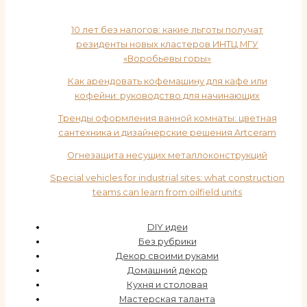
10 лет без налогов: какие льготы получат
резиденты новых кластеров ИНТЦ МГУ
«Воробьевы горы»
Как арендовать кофемашину для кафе или
кофейни: руководство для начинающих
Тренды оформления ванной комнаты: цветная
сантехника и дизайнерские решения Artceram
Огнезащита несущих металлоконструкций
Special vehicles for industrial sites: what construction
teams can learn from oilfield units
DIY идеи
Без рубрики
Декор своими руками
Домашний декор
Кухня и столовая
Мастерская таланта