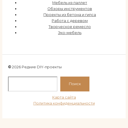
Мебель из паллет
Обзоры инструментов
Проекты из бетона и гипса
Работа с деревом
Творческое ремесло
Эко-мебель
©
2026 Редкие DIY-проекты
По
Поиск
Карта сайта
Политика конфиденциальности