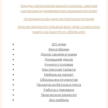
Тренды оформления ванной комнаты: цветная
сантехника и дизайнерские решения Artceram
Огнезащита несущих металлоконструкций
Special vehicles for industrial sites: what construction
teams can learn from oilfield units
DIY идеи
Без рубрики
Декор своими руками
Домашний декор
Кухня и столовая
Мастерская таланта
Мебель из паллет
Обзоры инструментов
Проекты из бетона и гипса
Работа с деревом
Творческое ремесло
Эко-мебель