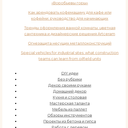
«Воробьевы горы»
Как арендовать кофемашину для кафе или
кофейни: руководство для начинающих
Тренды оформления ванной комнаты: цветная
сантехника и дизайнерские решения Artceram
Огнезащита несущих металлоконструкций
Special vehicles for industrial sites: what construction
teams can learn from oilfield units
DIY идеи
Без рубрики
Декор своими руками
Домашний декор
Кухня и столовая
Мастерская таланта
Мебель из паллет
Обзоры инструментов
Проекты из бетона и гипса
Работа с деревом