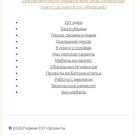
Special vehicles for industrial sites: what construction
teams can learn from oilfield units
DIY идеи
Без рубрики
Декор своими руками
Домашний декор
Кухня и столовая
Мастерская таланта
Мебель из паллет
Обзоры инструментов
Проекты из бетона и гипса
Работа с деревом
Творческое ремесло
Эко-мебель
©
2026 Редкие DIY-проекты