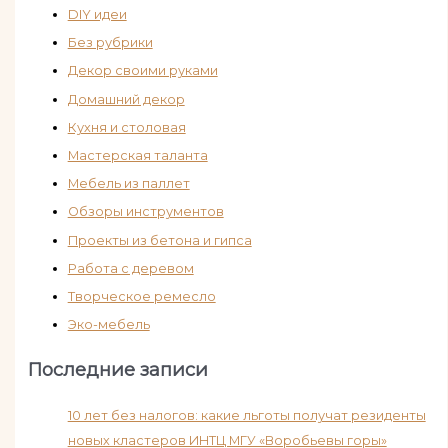
DIY идеи
Без рубрики
Декор своими руками
Домашний декор
Кухня и столовая
Мастерская таланта
Мебель из паллет
Обзоры инструментов
Проекты из бетона и гипса
Работа с деревом
Творческое ремесло
Эко-мебель
Последние записи
10 лет без налогов: какие льготы получат резиденты
новых кластеров ИНТЦ МГУ «Воробьевы горы»