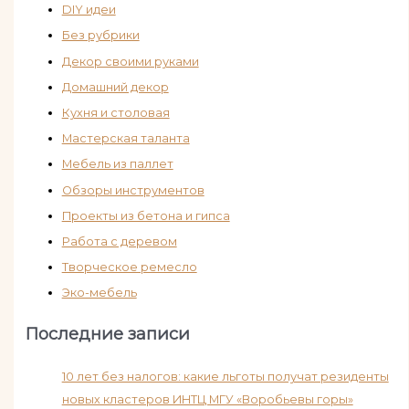
DIY идеи
Без рубрики
Декор своими руками
Домашний декор
Кухня и столовая
Мастерская таланта
Мебель из паллет
Обзоры инструментов
Проекты из бетона и гипса
Работа с деревом
Творческое ремесло
Эко-мебель
Последние записи
10 лет без налогов: какие льготы получат резиденты
новых кластеров ИНТЦ МГУ «Воробьевы горы»