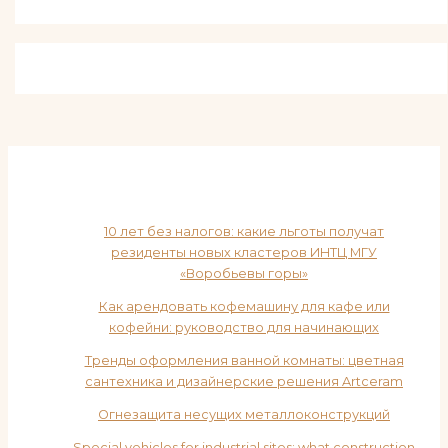
10 лет без налогов: какие льготы получат
резиденты новых кластеров ИНТЦ МГУ
«Воробьевы горы»
Как арендовать кофемашину для кафе или
кофейни: руководство для начинающих
Тренды оформления ванной комнаты: цветная
сантехника и дизайнерские решения Artceram
Огнезащита несущих металлоконструкций
Special vehicles for industrial sites: what construction